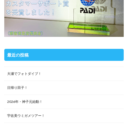
最近の投稿
大瀬でフォトダイブ！
日帰り田子！
2026年・神子元始動！
宇佐美ウミガメツアー！