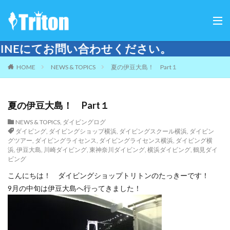
わせください。
HOME
NEWS & TOPICS
夏の伊豆大島！ Part１
夏の伊豆大島！ Part１
NEWS & TOPICS
,
ダイビングログ
ダイビング
,
ダイビングショップ横浜
,
ダイビングスクール横浜
,
ダイビン
グツアー
,
ダイビングライセンス
,
ダイビングライセンス横浜
,
ダイビング横
浜
,
伊豆大島
,
川崎ダイビング
,
東神奈川ダイビング
,
横浜ダイビング
,
鶴見ダイ
ビング
こんにちは！ ダイビングショップトリトンのたっきーです！
9月の中旬は伊豆大島へ行ってきました！