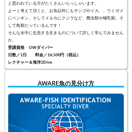
と思われている方がたくさんいらっしゃいます。
よーく考えて頂くと、お魚以外にもサンゴやイカ、、ウミガメ
にペンギン、そしてイルカにクジラなど、爬虫類や哺乳類、そ
して鳥類だっているんです！
そんな水中に生息する生きものについて詳しく学んでみません
か。
受講資格 OWダイバー
日数／1日 料金／16,500円（税込）
レクチャー＆海洋2Dive
AWARE魚の見分け方