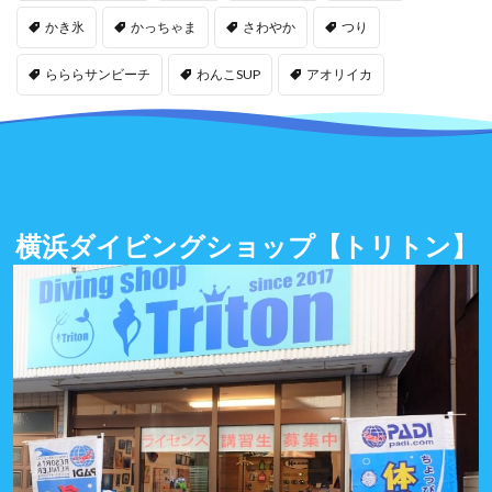
かき氷
かっちゃま
さわやか
つり
らららサンビーチ
わんこSUP
アオリイカ
横浜ダイビングショップ
【トリトン】