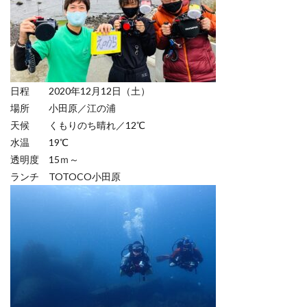
日程 2020年12月12日（土）
場所 小田原／江の浦
天候 くもりのち晴れ／12℃
水温 19℃
透明度 15ｍ～
ランチ TOTOCO小田原