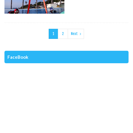
1
2
Next
FaceBook