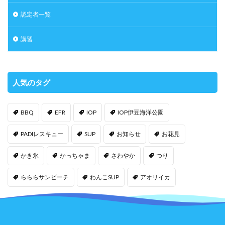
認定者一覧
講習
人気のタグ
BBQ
EFR
IOP
IOP伊豆海洋公園
PADIレスキュー
SUP
お知らせ
お花見
かき氷
かっちゃま
さわやか
つり
らららサンビーチ
わんこSUP
アオリイカ