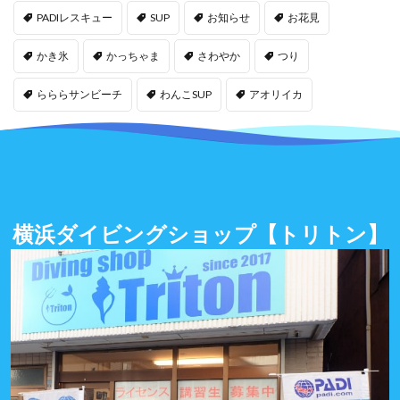
PADIレスキュー
SUP
お知らせ
お花見
かき氷
かっちゃま
さわやか
つり
らららサンビーチ
わんこSUP
アオリイカ
横浜ダイビングショップ
【トリトン】