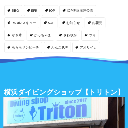
BBQ
EFR
IOP
IOP伊豆海洋公園
PADIレスキュー
SUP
お知らせ
お花見
かき氷
かっちゃま
さわやか
つり
らららサンビーチ
わんこSUP
アオリイカ
横浜ダイビングショップ
【トリトン】