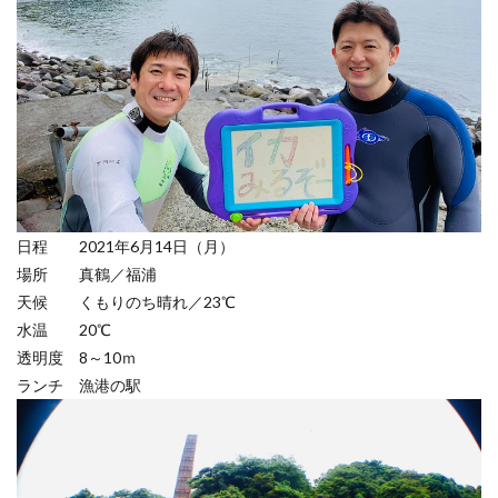
日程 2021年6月14日（月）
場所 真鶴／福浦
天候 くもりのち晴れ／23℃
水温 20℃
透明度 8～10ｍ
ランチ 漁港の駅