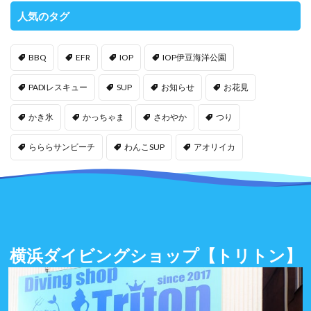
人気のタグ
BBQ
EFR
IOP
IOP伊豆海洋公園
PADIレスキュー
SUP
お知らせ
お花見
かき氷
かっちゃま
さわやか
つり
らららサンビーチ
わんこSUP
アオリイカ
横浜ダイビングショップ
【トリトン】