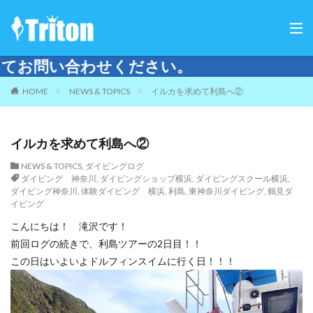
ご来
HOME
NEWS & TOPICS
イルカを求めて利島へ②
イルカを求めて利島へ②
NEWS & TOPICS
,
ダイビングログ
ダイビング 神奈川
,
ダイビングショップ横浜
,
ダイビングスクール横浜
,
ダイビング神奈川
,
体験ダイビング 横浜
,
利島
,
東神奈川ダイビング
,
鶴見ダ
イビング
こんにちは！ 滝沢です！
前回ログの続きで、利島ツアーの2日目！！
この日はいよいよドルフィンスイムに行く日！！！