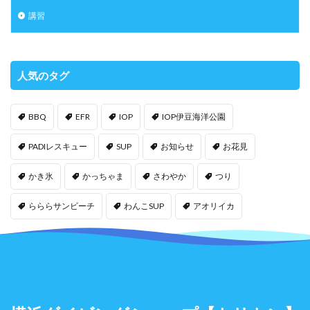
講習
人気のタグ
BBQ
EFR
IOP
IOP伊豆海洋公園
PADIレスキュー
SUP
お知らせ
お花見
かき氷
かっちゃま
さわやか
つり
らららサンビーチ
わんこSUP
アオリイカ