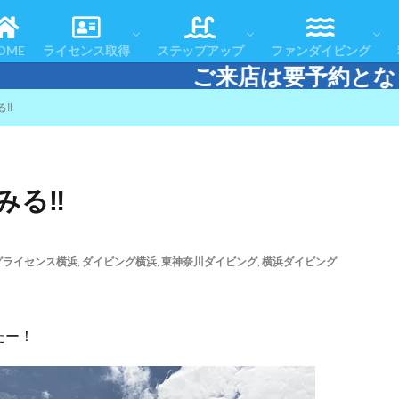
コースの流れ
よくある質問
お客様の声
体験ダイビング
スノーケリング＆スキンダイビング
認定者一覧
リフレッシュコース
アドバンスドOWコース
スペシャルティコース
レスキューダイバーコース
エマージェンシー・ファースト・レスポ
マスタースクーバダイバー
ダイブマスターコース
テクニカルダイビング
おすすめツアー
アフターダイブ
ツアースケジュール
ダイビングエリアマ
ダイビング・ログ
OME
ライセンス取得
ステップアップ
ファンダイビング
来店は要予約となります。 電話またはL
コースの流れ
よくある質問
お客様の声
体験ダイビング
スノーケリング＆スキンダイビング
認定者一覧
リフレッシュコース
アドバンスドOWコース
スペシャルティコース
レスキューダイバーコース
エマージェンシー・ファースト・レスポ
マスタースクーバダイバー
ダイブマスターコース
テクニカルダイビング
おすすめツアー
アフターダイブ
ツアースケジュール
ダイビングエリアマ
ダイビング・ログ
る‼
みる‼
グライセンス横浜
,
ダイビング横浜
,
東神奈川ダイビング
,
横浜ダイビング
たー！