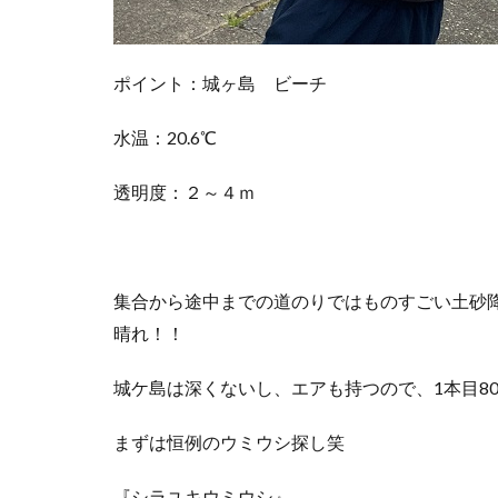
ポイント：城ヶ島 ビーチ
水温：20.6℃
透明度：２～４ｍ
集合から途中までの道のりではものすごい土砂
晴れ！！
城ケ島は深くないし、エアも持つので、1本目8
まずは恒例のウミウシ探し笑
『シラユキウミウシ』