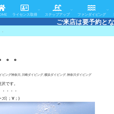
コースの流れ
よくある質問
お客様の声
体験ダイビング
スノーケリング＆スキンダイビング
認定者一覧
リフレッシュコース
アドバンスドOWコース
スペシャルティコース
レスキューダイバーコース
エマージェンシー・ファースト・レスポ
マスタースクーバダイバー
ダイブマスターコース
テクニカルダイビング
おすすめツアー
アフターダイブ
ツアースケジュール
ダイビングエリアマ
ダイビング・ログ
OME
ライセンス取得
ステップアップ
ファンダイビング
来店は要予約となります。 電話または
コースの流れ
よくある質問
お客様の声
体験ダイビング
スノーケリング＆スキンダイビング
認定者一覧
リフレッシュコース
アドバンスドOWコース
スペシャルティコース
レスキューダイバーコース
エマージェンシー・ファースト・レスポ
マスタースクーバダイバー
ダイブマスターコース
テクニカルダイビング
おすすめツアー
アフターダイブ
ツアースケジュール
ダイビングエリアマ
ダイビング・ログ
。。
。。。
イビング神奈川
,
川崎ダイビング
,
横浜ダイビング
,
神奈川ダイビング
滝沢です。
・・・・・
( ；∀；)