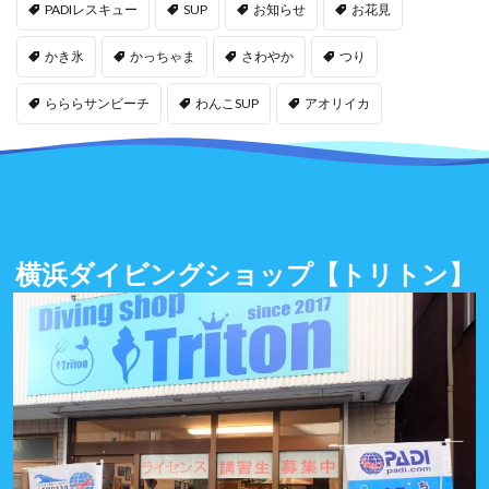
PADIレスキュー
SUP
お知らせ
お花見
かき氷
かっちゃま
さわやか
つり
らららサンビーチ
わんこSUP
アオリイカ
横浜ダイビングショップ
【トリトン】