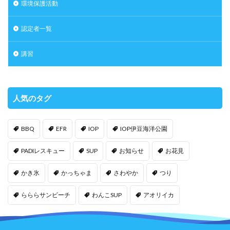
環境保護活動
認定者一覧
講習
人気のタグ
BBQ
EFR
IOP
IOP伊豆海洋公園
PADIレスキュー
SUP
お知らせ
お花見
かき氷
かっちゃま
さわやか
つり
らららサンビーチ
わんこSUP
アオリイカ