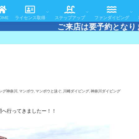
コースの流れ
よくある質問
お客様の声
体験ダイビング
スノーケリング＆スキンダイビング
認定者一覧
リフレッシュコース
アドバンスドOWコース
スペシャルティコース
レスキューダイバーコース
エマージェンシー・ファースト・レスポ
マスタースクーバダイバー
ダイブマスターコース
テクニカルダイビング
おすすめツアー
アフターダイブ
ツアースケジュール
ダイビングエリアマ
ダイビング・ログ
OME
ライセンス取得
ステップアップ
ファンダイビング
は要予約となります。 電話またはLI
コースの流れ
よくある質問
お客様の声
体験ダイビング
スノーケリング＆スキンダイビング
認定者一覧
リフレッシュコース
アドバンスドOWコース
スペシャルティコース
レスキューダイバーコース
エマージェンシー・ファースト・レスポ
マスタースクーバダイバー
ダイブマスターコース
テクニカルダイビング
おすすめツアー
アフターダイブ
ツアースケジュール
ダイビングエリアマ
ダイビング・ログ
ング神奈川
,
マンボウ
,
マンボウと泳ぐ
,
川崎ダイビング
,
神奈川ダイビング
間へ行ってきましたー！！