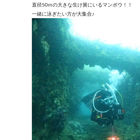
直径50ｍの大きな生け簀にいるマンボウ！！
一緒に泳ぎたい方が大集合♪