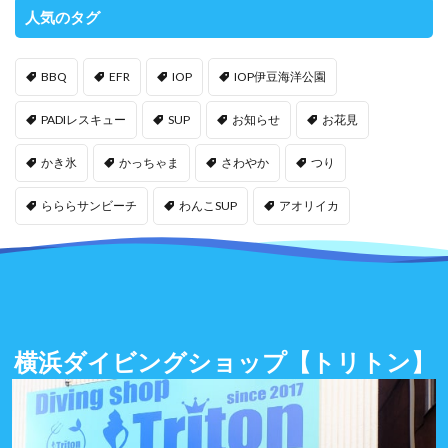
人気のタグ
BBQ
EFR
IOP
IOP伊豆海洋公園
PADIレスキュー
SUP
お知らせ
お花見
かき氷
かっちゃま
さわやか
つり
らららサンビーチ
わんこSUP
アオリイカ
横浜ダイビングショップ
【トリトン】