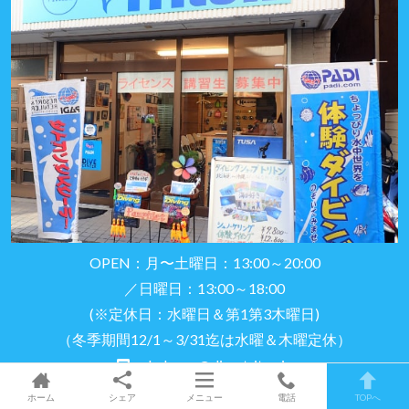
OPEN：月〜土曜日：13:00～20:00
／日曜日：13:00～18:00
(※定休日：水曜日＆第1第3木曜日)
（冬季期間12/1～3/31迄は水曜＆木曜定休）
yokohama@dive-triton.jp
090-4826-4893
ホーム
シェア
メニュー
電話
TOPへ