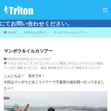
ご来店は
HOME
NEWS & TOPICS
マンボウ＆イルカツアー
マンボウ＆イルカツアー
NEWS & TOPICS
,
ダイビングログ
イルカ
,
ダイビング
,
ダイビングショップ横浜
,
ダイビングライセンス横浜
,
マンボウ
,
体験ダイビング 横浜
,
東神奈川ダイビング
,
神奈川ダイビング
こんにちは！ 滝沢です！
今回はマンボウと泳ごうツアーで千葉県の波左間へ行ってきまし
たー！