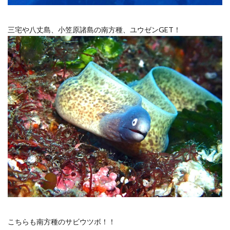
三宅や八丈島、小笠原諸島の南方種、ユウゼンGET！
こちらも南方種のサビウツボ！！