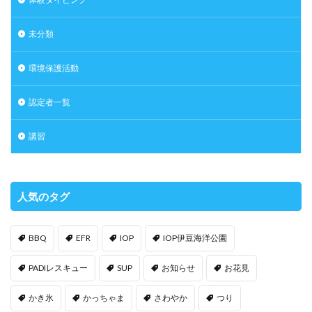
未分類
環境保護活動
認定者一覧
講習
人気のタグ
BBQ
EFR
IOP
IOP伊豆海洋公園
PADIレスキュー
SUP
お知らせ
お花見
かき氷
かっちゃま
さわやか
つり