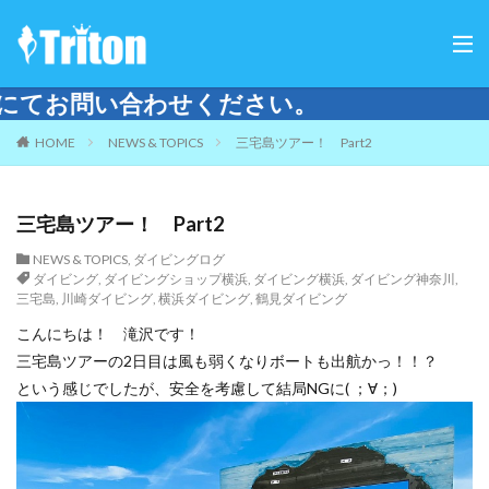
。
HOME
NEWS & TOPICS
三宅島ツアー！ Part2
三宅島ツアー！ Part2
NEWS & TOPICS
,
ダイビングログ
ダイビング
,
ダイビングショップ横浜
,
ダイビング横浜
,
ダイビング神奈川
,
三宅島
,
川崎ダイビング
,
横浜ダイビング
,
鶴見ダイビング
こんにちは！ 滝沢です！
三宅島ツアーの2日目は風も弱くなりボートも出航かっ！！？
という感じでしたが、安全を考慮して結局NGに( ；∀；)