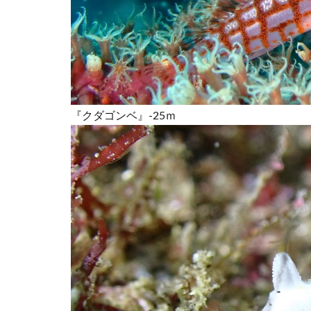
『クダゴンベ』-25ｍ