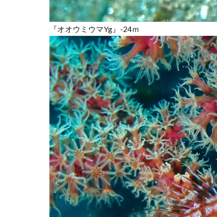
『オオウミウマYg』-24ｍ