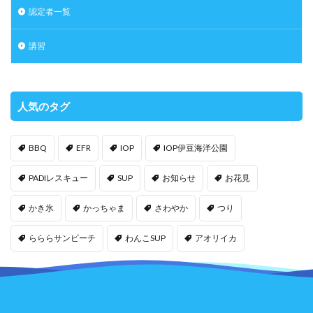
認定者一覧
講習
人気のタグ
BBQ
EFR
IOP
IOP伊豆海洋公園
PADIレスキュー
SUP
お知らせ
お花見
かき氷
かっちゃま
さわやか
つり
らららサンビーチ
わんこSUP
アオリイカ