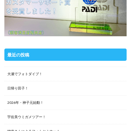
最近の投稿
大瀬でフォトダイブ！
日帰り田子！
2026年・神子元始動！
宇佐美ウミガメツアー！