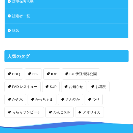
環境保護活動
認定者一覧
講習
人気のタグ
BBQ
EFR
IOP
IOP伊豆海洋公園
PADIレスキュー
SUP
お知らせ
お花見
かき氷
かっちゃま
さわやか
つり
らららサンビーチ
わんこSUP
アオリイカ