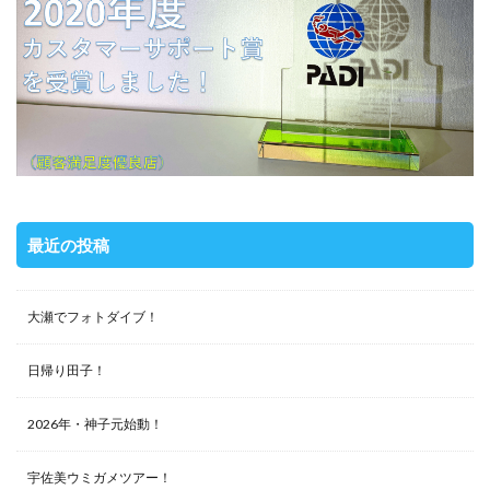
最近の投稿
大瀬でフォトダイブ！
日帰り田子！
2026年・神子元始動！
宇佐美ウミガメツアー！