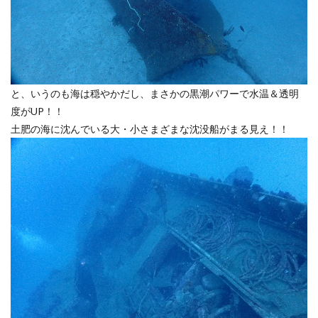
と、いうのも海は穏やかだし、まさかの黒潮パワーで水温＆透明
度がUP！！
土肥の海に沈んでいる大・小さまざまな沈没船がまる見え！！