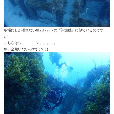
冬場にしか潜れない魚ムレムレの『沖漁礁』に似ているのです
が、
こちらはシ――――ン。。。。。
魚、全然いないっす( ；∀；)