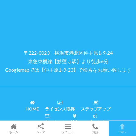
〒222-0023 横浜市港北区仲手原1-9-24
東急東横線【妙蓮寺駅】より徒歩6分
Googlemapでは【仲手原1-9-23】で検索をお願い致します
HOME
ライセンス取得
ステップアップ
ファンダイビング
料金
お店の紹介
ホーム
シェア
メニュー
電話
TOPへ
© Diving Shop
【Triton】
YOKOHAMA