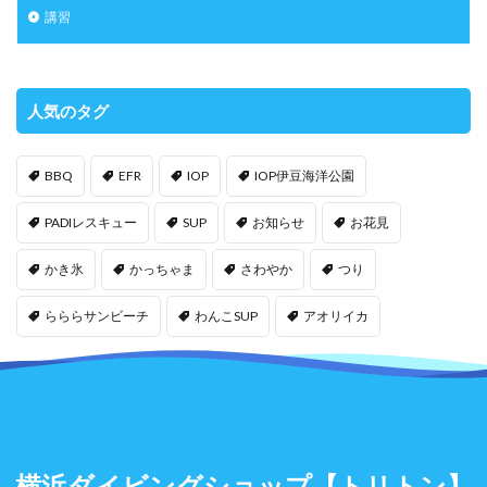
講習
人気のタグ
BBQ
EFR
IOP
IOP伊豆海洋公園
PADIレスキュー
SUP
お知らせ
お花見
かき氷
かっちゃま
さわやか
つり
らららサンビーチ
わんこSUP
アオリイカ
横浜ダイビングショップ
【トリトン】