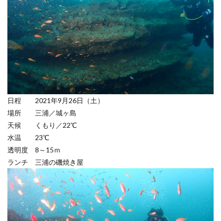
日程 2021年9月26日（土）
場所 三浦／城ヶ島
天候 くもり／22℃
水温 23℃
透明度 8～15ｍ
ランチ 三浦の磯焼き屋