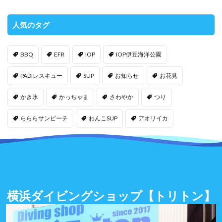
人気のタグ
BBQ
EFR
IOP
IOP伊豆海洋公園
PADIレスキュー
SUP
お知らせ
お花見
かき氷
かっちゃま
さわやか
つり
らららサンビーチ
わんこSUP
アオリイカ
横浜ダイビングショップ
【トリトン】