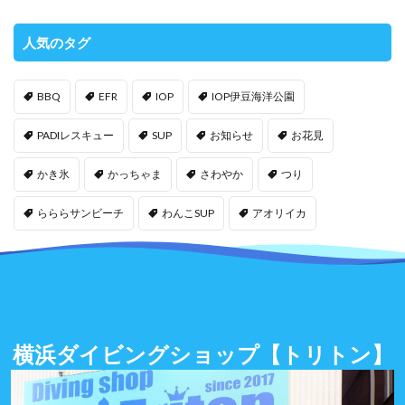
人気のタグ
BBQ
EFR
IOP
IOP伊豆海洋公園
PADIレスキュー
SUP
お知らせ
お花見
かき氷
かっちゃま
さわやか
つり
らららサンビーチ
わんこSUP
アオリイカ
横浜ダイビングショップ
【トリトン】