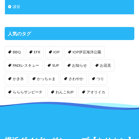
講習
人気のタグ
BBQ
EFR
IOP
IOP伊豆海洋公園
PADIレスキュー
SUP
お知らせ
お花見
かき氷
かっちゃま
さわやか
つり
らららサンビーチ
わんこSUP
アオリイカ