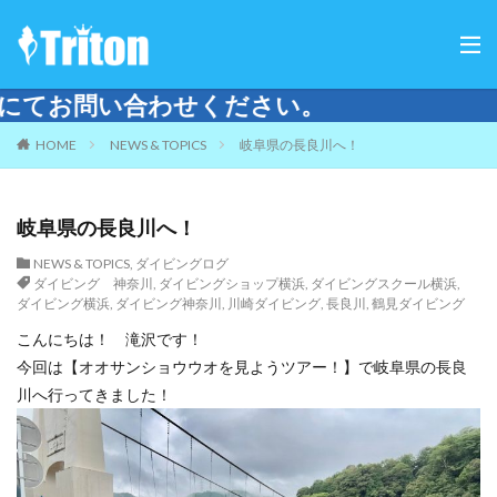
ご
HOME
NEWS & TOPICS
岐阜県の長良川へ！
岐阜県の長良川へ！
NEWS & TOPICS
,
ダイビングログ
ダイビング 神奈川
,
ダイビングショップ横浜
,
ダイビングスクール横浜
,
ダイビング横浜
,
ダイビング神奈川
,
川崎ダイビング
,
長良川
,
鶴見ダイビング
こんにちは！ 滝沢です！
今回は【オオサンショウウオを見ようツアー！】で岐阜県の長良
川へ行ってきました！