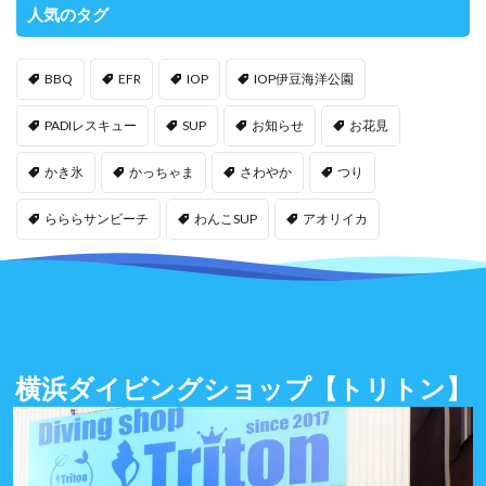
人気のタグ
BBQ
EFR
IOP
IOP伊豆海洋公園
PADIレスキュー
SUP
お知らせ
お花見
かき氷
かっちゃま
さわやか
つり
らららサンビーチ
わんこSUP
アオリイカ
横浜ダイビングショップ
【トリトン】