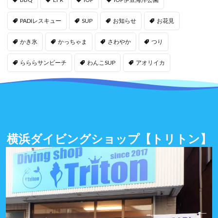
PADIレスキュー
SUP
お知らせ
お花見
かき氷
かっちゃま
さわやか
つり
らららサンビーチ
わんこSUP
アオリイカ
横浜ダイビングショップ
【トリトン】