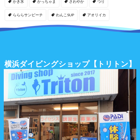
かき氷
かっちゃま
さわやか
つり
らららサンビーチ
わんこSUP
アオリイカ
横浜ダイビングショップ
【トリトン】