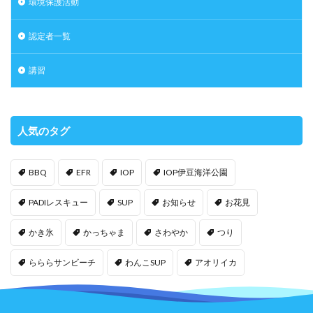
環境保護活動
認定者一覧
講習
人気のタグ
BBQ
EFR
IOP
IOP伊豆海洋公園
PADIレスキュー
SUP
お知らせ
お花見
かき氷
かっちゃま
さわやか
つり
らららサンビーチ
わんこSUP
アオリイカ