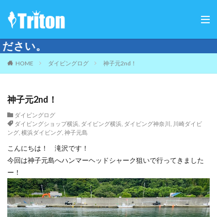
ご来店は要予約と
HOME
ダイビングログ
神子元2nd！
神子元2nd！
ダイビングログ
ダイビングショップ横浜
,
ダイビング横浜
,
ダイビング神奈川
,
川崎ダイビ
ング
,
横浜ダイビング
,
神子元島
こんにちは！ 滝沢です！
今回は神子元島へハンマーヘッドシャーク狙いで行ってきました
ー！