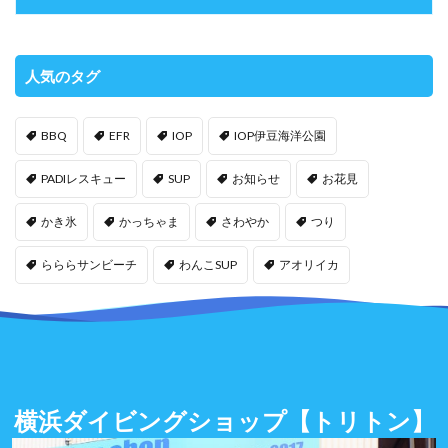
人気のタグ
BBQ
EFR
IOP
IOP伊豆海洋公園
PADIレスキュー
SUP
お知らせ
お花見
かき氷
かっちゃま
さわやか
つり
らららサンビーチ
わんこSUP
アオリイカ
横浜ダイビングショップ
【トリトン】