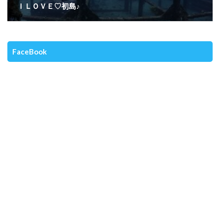
ＩＬＯＶＥ♡初島♪
FaceBook