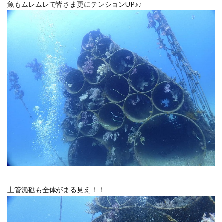
魚もムレムレで皆さま更にテンションUP♪♪
土管漁礁も全体がまる見え！！