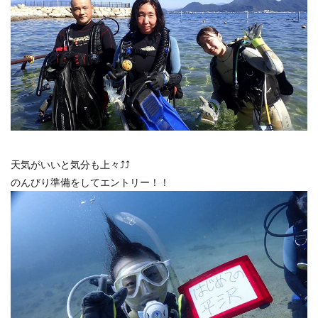
天気がいいと気分も上々⤴⤴
のんびり準備をしてエントリー！！