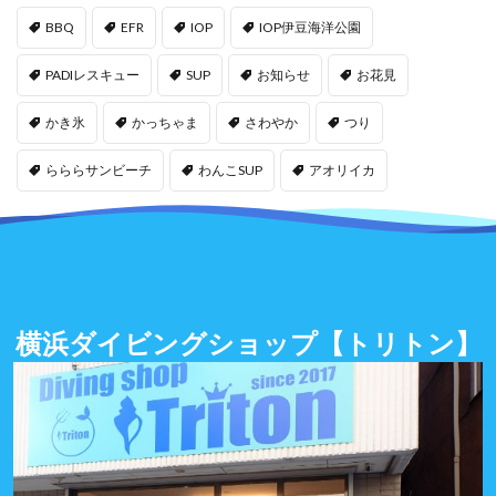
BBQ
EFR
IOP
IOP伊豆海洋公園
PADIレスキュー
SUP
お知らせ
お花見
かき氷
かっちゃま
さわやか
つり
らららサンビーチ
わんこSUP
アオリイカ
横浜ダイビングショップ
【トリトン】