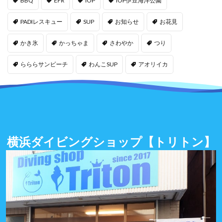
BBQ
EFR
IOP
IOP伊豆海洋公園
PADIレスキュー
SUP
お知らせ
お花見
かき氷
かっちゃま
さわやか
つり
らららサンビーチ
わんこSUP
アオリイカ
横浜ダイビングショップ
【トリトン】