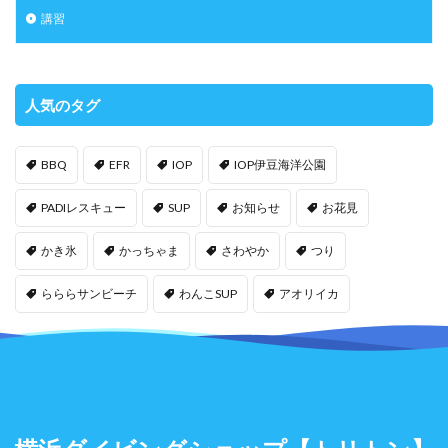
講習
人気のタグ
BBQ
EFR
IOP
IOP伊豆海洋公園
PADIレスキュー
SUP
お知らせ
お花見
かき氷
かっちゃま
さわやか
つり
らららサンビーチ
わんこSUP
アオリイカ