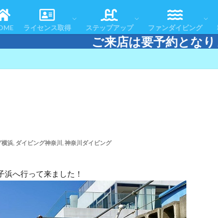
コースの流れ
よくある質問
お客様の声
体験ダイビング
スノーケリング＆スキンダイビング
認定者一覧
リフレッシュコース
アドバンスドOWコース
スペシャルティコース
レスキューダイバーコース
エマージェンシー・ファースト・レスポ
マスタースクーバダイバー
ダイブマスターコース
テクニカルダイビング
おすすめツアー
アフターダイブ
ツアースケジュール
ダイビングエリアマ
ダイビング・ログ
OME
ライセンス取得
ステップアップ
ファンダイビング
店は要予約となります。 電話またはLI
コースの流れ
よくある質問
お客様の声
体験ダイビング
スノーケリング＆スキンダイビング
認定者一覧
リフレッシュコース
アドバンスドOWコース
スペシャルティコース
レスキューダイバーコース
エマージェンシー・ファースト・レスポ
マスタースクーバダイバー
ダイブマスターコース
テクニカルダイビング
おすすめツアー
アフターダイブ
ツアースケジュール
ダイビングエリアマ
ダイビング・ログ
グ横浜
,
ダイビング神奈川
,
神奈川ダイビング
獅子浜へ行って来ました！