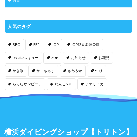
人気のタグ
BBQ
EFR
IOP
IOP伊豆海洋公園
PADIレスキュー
SUP
お知らせ
お花見
かき氷
かっちゃま
さわやか
つり
らららサンビーチ
わんこSUP
アオリイカ
横浜ダイビングショップ
【トリトン】