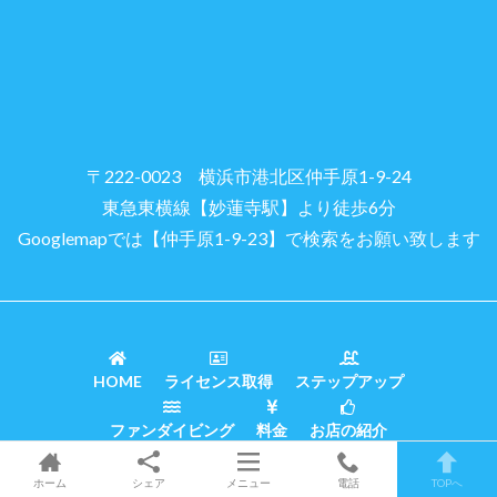
〒222-0023 横浜市港北区仲手原1-9-24
東急東横線【妙蓮寺駅】より徒歩6分
Googlemapでは【仲手原1-9-23】で検索をお願い致します
HOME
ライセンス取得
ステップアップ
ファンダイビング
料金
お店の紹介
© Diving Shop
【Triton】
YOKOHAMA
ホーム
シェア
メニュー
電話
TOPへ