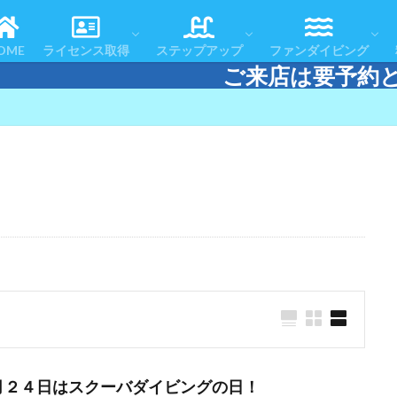
コースの流れ
よくある質問
お客様の声
体験ダイビング
スノーケリング＆スキンダイビング
認定者一覧
リフレッシュコース
アドバンスドOWコース
スペシャルティコース
レスキューダイバーコース
エマージェンシー・ファースト・レスポ
マスタースクーバダイバー
ダイブマスターコース
テクニカルダイビング
おすすめツアー
アフターダイブ
ツアースケジュール
ダイビングエリアマ
ダイビング・ログ
OME
ライセンス取得
ステップアップ
ファンダイビング
ご来店は要予約となります
コースの流れ
よくある質問
お客様の声
体験ダイビング
スノーケリング＆スキンダイビング
認定者一覧
リフレッシュコース
アドバンスドOWコース
スペシャルティコース
レスキューダイバーコース
エマージェンシー・ファースト・レスポ
マスタースクーバダイバー
ダイブマスターコース
テクニカルダイビング
おすすめツアー
アフターダイブ
ツアースケジュール
ダイビングエリアマ
ダイビング・ログ
月２４日はスクーバダイビングの日！