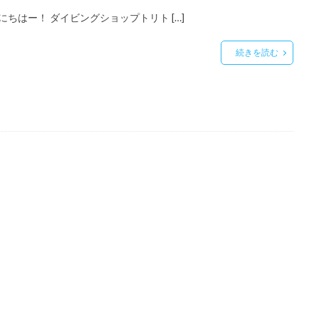
にちはー！ ダイビングショップトリト […]
続きを読む