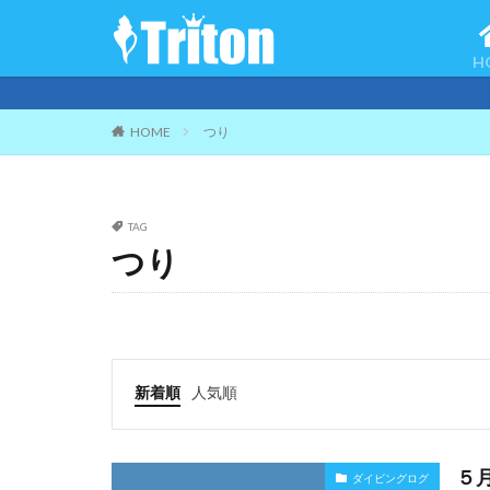
H
HOME
つり
TAG
つり
新着順
人気順
５
ダイビングログ