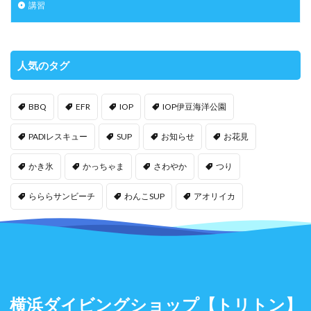
講習
人気のタグ
BBQ
EFR
IOP
IOP伊豆海洋公園
PADIレスキュー
SUP
お知らせ
お花見
かき氷
かっちゃま
さわやか
つり
らららサンビーチ
わんこSUP
アオリイカ
横浜ダイビングショップ
【トリトン】