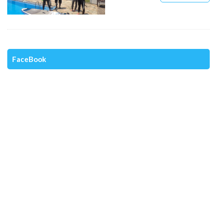
FaceBook