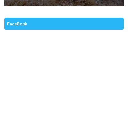
FaceBook