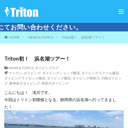
ご来店
HOME
NEWS & TOPICS
Triton初！ 浜名湖ツアー！
Triton初！ 浜名湖ツアー！
NEWS & TOPICS
,
ダイビングログ
ウミウシ
,
ダイビング
,
ダイビングショップ横浜
,
ダイビングスクール横浜
,
ダイビングライセンス横浜
,
ダイビング横浜
,
ダイビング神奈川
,
川崎ダイビン
グ
,
東神奈川ダイビング
,
神奈川ダイビング
こんにちは！ 滝沢です。
今回はトリトン初開催となる、静岡県の浜名湖へ行ってきまし
た！