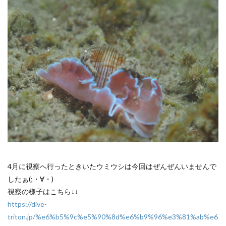
4月に視察へ行ったときいたウミウシは今回はぜんぜんいませんで
したぁ(;・∀・)
視察の様子はこちら↓↓
https://dive-
triton.jp/%e6%b5%9c%e5%90%8d%e6%b9%96%e3%81%ab%e6