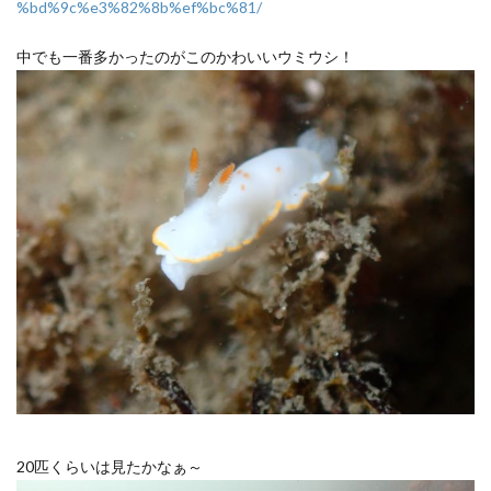
%bd%9c%e3%82%8b%ef%bc%81/
中でも一番多かったのがこのかわいいウミウシ！
20匹くらいは見たかなぁ～