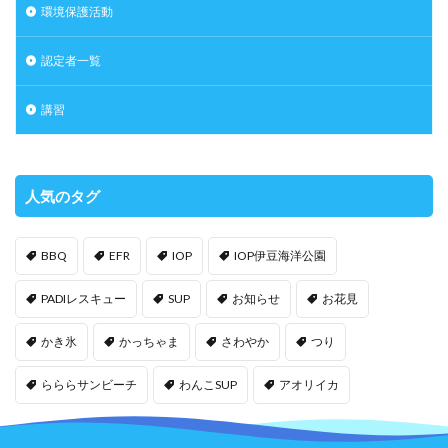
環境保護活動
認定者一覧
講習
人気のタグ
BBQ
EFR
IOP
IOP伊豆海洋公園
PADIレスキュー
SUP
お知らせ
お花見
かき氷
かっちゃま
さわやか
つり
らららサンビーチ
わんこSUP
アオリイカ