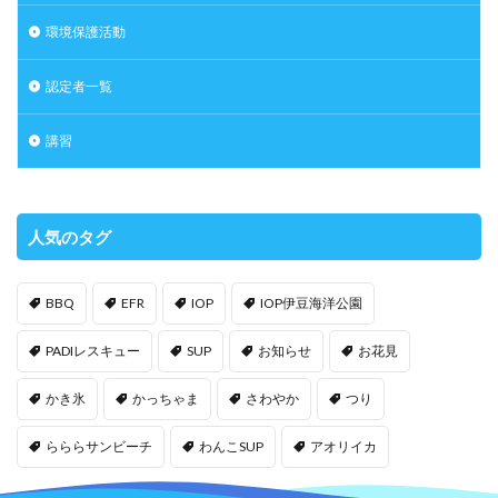
環境保護活動
認定者一覧
講習
人気のタグ
BBQ
EFR
IOP
IOP伊豆海洋公園
PADIレスキュー
SUP
お知らせ
お花見
かき氷
かっちゃま
さわやか
つり
らららサンビーチ
わんこSUP
アオリイカ