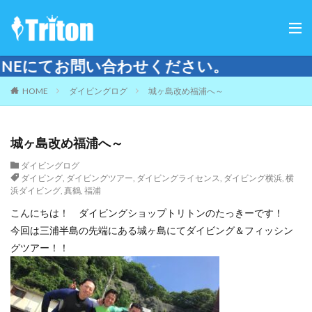
合わせください。
HOME
ダイビングログ
城ヶ島改め福浦へ～
城ヶ島改め福浦へ～
ダイビングログ
ダイビング
,
ダイビングツアー
,
ダイビングライセンス
,
ダイビング横浜
,
横
浜ダイビング
,
真鶴
,
福浦
こんにちは！ ダイビングショップトリトンのたっきーです！
今回は三浦半島の先端にある城ヶ島にてダイビング＆フィッシン
グツアー！！