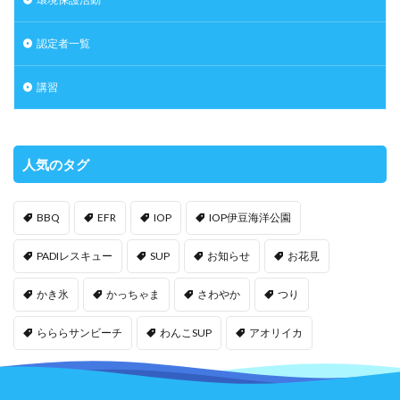
認定者一覧
講習
人気のタグ
BBQ
EFR
IOP
IOP伊豆海洋公園
PADIレスキュー
SUP
お知らせ
お花見
かき氷
かっちゃま
さわやか
つり
らららサンビーチ
わんこSUP
アオリイカ